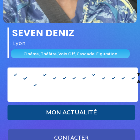
SEVEN DENIZ
Lyon
Cinéma, Théâtre, Voix Off, Cascade, Figuration
Homme
17
Âge
1.75cm
Silhouette
Type :
Cheveux
Yeux
Français
Danse
Chant
Perm
T
ans
apparent
: Mince
Européen
Châtains
Verts
: Non
: Non
: Mo
: 17-17
ans
MON ACTUALITÉ
CONTACTER