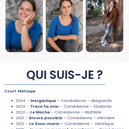
QUI SUIS-JE ?
Court Métrage
2024 –
Inorganique
– Comédienne –
Marguerite
2023 –
Trace ta voie
– Comédienne –
Etudiante
2022 –
Le Moche
– Comédienne –
Mathilde
2021 –
Encore possible
– Comédienne –
Infirmière
2021 –
Le Sous-marin
– Comédienne –
Véronique