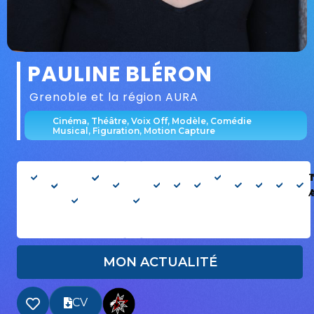
PAULINE BLÉRON
Grenoble
et la région AURA
Cinéma, Théâtre, Voix Off, Modèle, Comédie
Musical, Figuration, Motion Capture
Femme
34
Âge
160cm
Silhouette
Mens
Type :
Cheveux
Yeux
Français
Danse
Chant
Per
T
ans
apparent
: Moyen
: 89-
Européen
Châtains
Marrons
: Oui
: Oui
: Au
: 25-37
78-
ans
86
MON ACTUALITÉ
CV