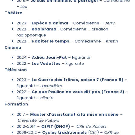
2018 –
Je suis un moment à partager
– Comédienne
–
Léa
Théâtre
2023 –
Espèce d’animal
– Comédienne –
Jerry
2023 –
Radiorama
– Comédienne – création
radiophonique
2023 –
Habiter le temps
– Comédienne –
Kristin
Cinéma
2024 –
Adieu Jean-Pat
– Figurante
2022 –
Les Vedettes
– Figurante
Télévision
2023 –
La Guerre des trônes, saison 7 (France 5)
–
Figurante –
Lavandière
2022 –
Ce que Pauline ne vous dit pas (France 2)
–
Figurante –
cliente
Formation
2017 –
Master d’assistanat à la mise en scène
–
Université de Poitiers
2012-2014 –
CEPIT (DNOP)
–
CRR de Poitiers
2009-2012 –
Cycles traditionnels
(CET) –
CRR de