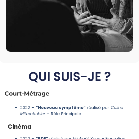
QUI SUIS-JE ?
Court-Métrage
2022 –
“Nouveau symptôme”
réalisé par
Celine
Mittenbuhler
– Rôle Principale
Cin
éma
2022 –
“BDE”
réalisé par
Michaël Youn
– Figuration