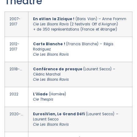
Théâtre
2007-
En aVian la Zizique !
(Boris Vian) – Anne Fromm
2017
Cie Les Bisons Ravis
(2 festivals Off d’Avignon)
+ de 350 représentations (France et étranger)
2012-
Carte Blanche !
(Francis Blanche) – Régis
2017
Rodriguez
Cie Les Bisons Ravis
2018-….
Conférence de presque
(Laurent Secco) –
Cédric Marchal
Cie Les Bisons Ravis
2022
L’iliade
(Homère)
Cie Thespis
2020-….
EurosiVian, Le Grand Défi
(Laurent Secco) –
Laurent Secco
Cie Les Bisons Ravis