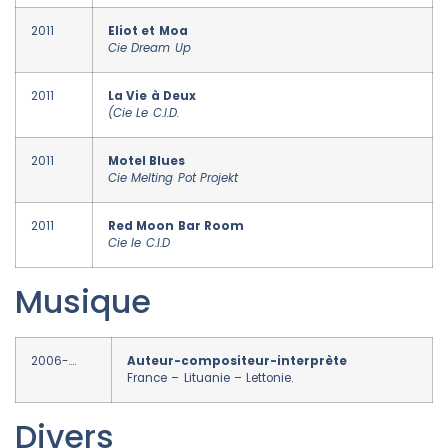
2011
Eliot et Moa
Cie Dream Up
2011
La Vie à Deux
(Cie Le C.I.D.
2011
Motel Blues
Cie Melting Pot Projekt
2011
Red Moon Bar Room
Cie le C.I.D
Musique
2006-….
Auteur-compositeur-interprète
France – Lituanie – Lettonie.
Divers