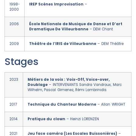
1998-
IREP Scènes Improvisation
–
2000
2006
École Nationale de Musique de Danse et D’art
Dramatique De Villeurbanne
– DEM Chant
2009
Théâtre de l’IRIS de Villeurbanne
– DEM Théâtre
Stages
2023
Métiers de la voix : Voix-Off, Voice-over,
Doublage
– INTERVENANTS Sandra Vandroux, Marc
Wilhelm, Pascal Gimenez, Rémi Lambrinidis
2017
Technique du Chanteur Moderne
– Allan WRIGHT
2014
Pratique du clown
– Heinzi LORENZEN
2021
Jeu face caméra (Les Escales Buissonières)
–