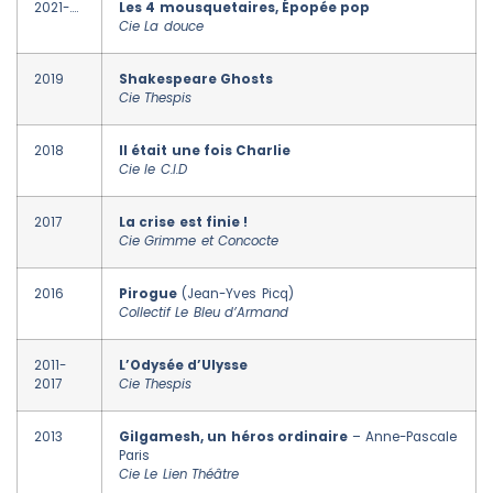
2021-….
Les 4 mousquetaires, Épopée pop
Cie La douce
2019
Shakespeare Ghosts
Cie Thespis
2018
Il était une fois Charlie
Cie le C.I.D
2017
La crise est finie !
Cie Grimme et Concocte
2016
Pirogue
(Jean-Yves Picq)
Collectif Le Bleu d’Armand
2011-
L’Odysée d’Ulysse
2017
Cie Thespis
2013
Gilgamesh, un héros ordinaire
– Anne-Pascale
Paris
Cie Le Lien Théâtre