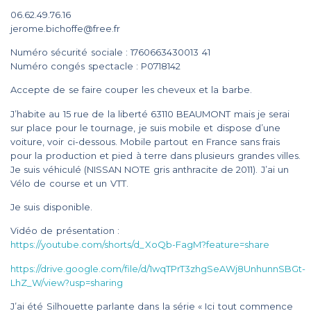
06.62.49.76.16
jerome.bichoffe@free.fr
Numéro sécurité sociale : 1760663430013 41
Numéro congés spectacle : P0718142
Accepte de se faire couper les cheveux et la barbe.
J’habite au 15 rue de la liberté 63110 BEAUMONT mais je serai
sur place pour le tournage, je suis mobile et dispose d’une
voiture, voir ci-dessous. Mobile partout en France sans frais
pour la production et pied à terre dans plusieurs grandes villes.
Je suis véhiculé (NISSAN NOTE gris anthracite de 2011). J’ai un
Vélo de course et un VTT.
Je suis disponible.
Vidéo de présentation :
https://youtube.com/shorts/d_XoQb-FagM?feature=share
https://drive.google.com/file/d/1wqTPrT3zhgSeAWj8UnhunnSBGt-
LhZ_W/view?usp=sharing
J’ai été Silhouette parlante dans la série « Ici tout commence