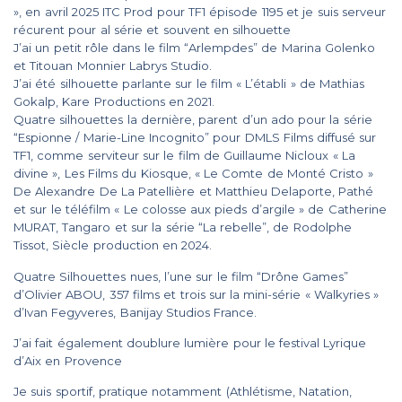
», en
avril 2025
ITC Prod pour TF1 épisode 1195 et je suis serveur
récurent pour al série et souvent en silhouette
J’ai un petit rôle dans le film “Arlempdes” de Marina Golenko
et Titouan Monnier Labrys Studio.
J’ai été silhouette parlante sur le film « L’établi » de Mathias
Gokalp, Kare Productions en 2021.
Quatre silhouettes la dernière, parent d’un ado pour la série
“Espionne / Marie-Line Incognito” pour DMLS Films diffusé sur
TF1, comme serviteur sur le film de Guillaume Nicloux « La
divine », Les Films du Kiosque, « Le Comte de Monté Cristo »
De Alexandre De La Patellière et Matthieu Delaporte, Pathé
et sur le téléfilm « Le colosse aux pieds d’argile » de Catherine
MURAT, Tangaro et sur la série “La rebelle”, de Rodolphe
Tissot, Siècle production en 2024.
Quatre Silhouettes nues, l’une sur le film “Drône Games”
d’Olivier ABOU, 357 films et trois sur la mini-série « Walkyries »
d’Ivan Fegyveres, Banijay Studios France.
J’ai fait également doublure lumière pour le festival Lyrique
d’Aix en Provence
Je suis sportif, pratique notamment (Athlétisme, Natation,