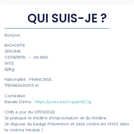
QUI SUIS-JE ?
Bonjour,
BICHOFFE
JEROME
03/06/1976
– 49 ANS
1m72
62Kg
Nationalité : FRANCAISE
1760663430013 41
Comédien
Bande Démo :
https://youtu.be/icvpjamEC1g
CMB à jour du
07/03/2022
Je pratique le théâtre d’improvisation et du théâtre.
Je dispose du badge Prévention et lutte contre les VHSS dans
le cinéma Module 1