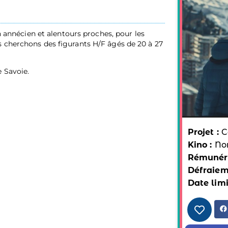
in annécien et alentours proches, pour les
 cherchons des figurants H/F âgés de 20 à 27
 Savoie.
Projet :
C
Kino :
No
Rémunéra
Défraiem
Date limi