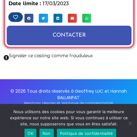
Date limite :
17/03/2023
CONTACTER
Signaler ce casting comme frauduleux
© 2026 Tous droits réservés à Geoffrey LUC et Hannah
BALLANFAT
Mentions Légales et politique de confidentialité
Conditions Générales d'utilisation du service
Nous utilisons des cookies pour vous garantir la meilleure
Inscription Newsletter
expérience sur notre site web. Si vous continuez à utiliser ce
site, nous supposerons que vous en êtes satisfait.
OK
Non
Politique de confidentialité