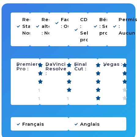
Recherche
Recherche
Facturation
CDDU
Bénévolat
Permi
Stage :
alternance
: Oui
:
: Selon
:
Non
: Non
Selon
projet
Aucun
projet
Premiere
DaVinci
Final
Vegas :
Pro :
Resolve
Cut :
:
Français
Anglais