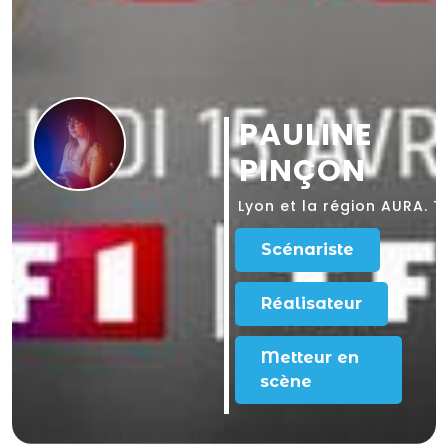
PAULINE
PINÇON
Lyon
et la région AURA.
T
Scénariste
Réalisateur
Metteur en
scène