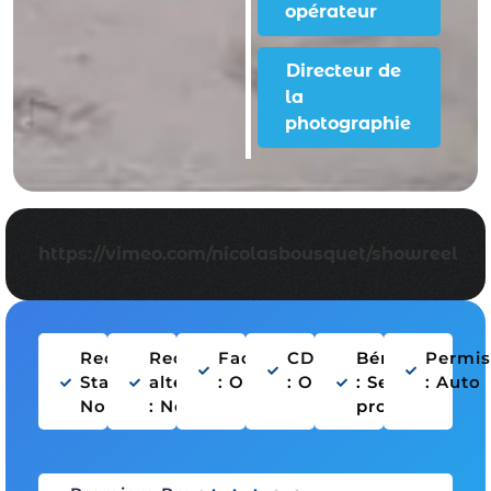
opérateur
Directeur de
la
photographie
https://vimeo.com/nicolasbousquet/showreel
Recherche
Recherche
Facturation
CDDU
Bénévolat
Permis
Stage :
alternance
: Oui
: Oui
: Selon
: Auto
Non
: Non
projet