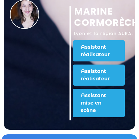
MARINE
CORMORÈCH
Lyon
et la région AURA.
P
Assistant
réalisateur
Assistant
réalisateur
Assistant
mise en
scène