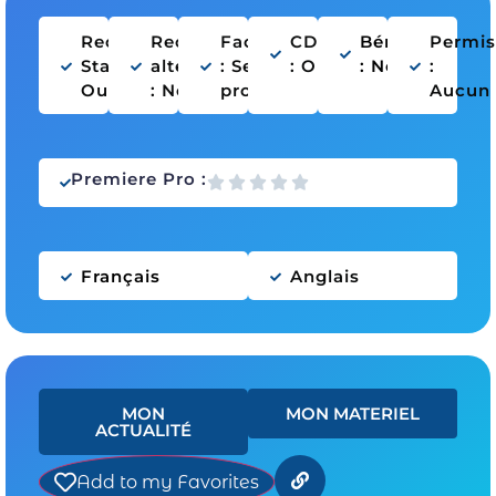
Recherche
Recherche
Facturation
CDDU
Bénévolat
Permis
Stage :
alternance
: Selon
: Oui
: Non
:
Oui
: Non
projet
Aucun
Premiere Pro :
Français
Anglais
MON
MON MATERIEL
ACTUALITÉ
Add to my Favorites