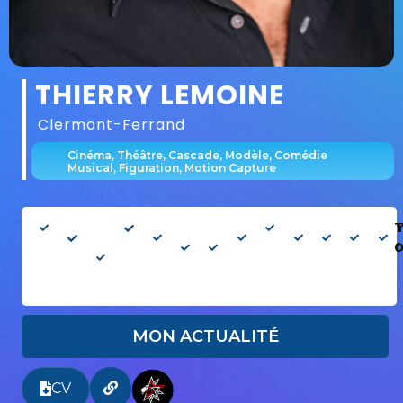
THIERRY LEMOINE
Clermont-Ferrand
Cinéma, Théâtre, Cascade, Modèle, Comédie
Musical, Figuration, Motion Capture
Homme
60
Âge
178cm
Silhouette
Type
Cheveux
Yeux
Français
Danse
Chant
Perm
T
ans
apparent
: Mince
:
Poivres
Noisettes
: Non
: Oui
: Au
: 45-50
Métis
et sel
ans
MON ACTUALITÉ
CV