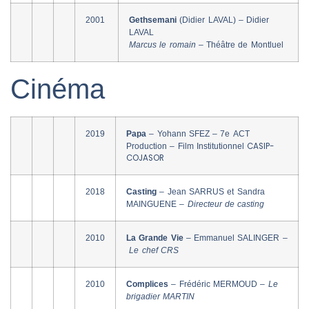
2001
Gethsemani
(Didier LAVAL) – Didier
LAVAL
Marcus le romain –
Théâtre de Montluel
Cinéma
2019
Papa
– Yohann SFEZ – 7e ACT
CASIP-
Production –
Film Institutionnel
COJASOR
2018
Casting
– Jean SARRUS et Sandra
MAINGUENE –
Directeur de casting
2010
La Grande Vie
– Emmanuel SALINGER –
Le chef CRS
2010
Complices
– Frédéric MERMOUD –
Le
brigadier MARTIN