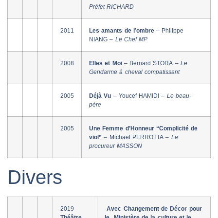
Préfet RICHARD
2011
Les amants de l’ombre
– Philippe
NIANG –
Le Chef MP
2008
Elles et Moi
– Bernard STORA –
Le
Gendarme à cheval compatissant
2005
Déjà Vu
– Youcef HAMIDI –
Le beau-
père
2005
Une Femme d’Honneur “Complicité de
viol”
– Michael PERROTTA –
Le
procureur MASSON
Divers
2019
Avec Changement de Décor pour
Théâtre
le Ministère de la culture et le