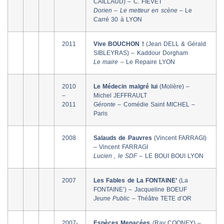
CAILLAUD) – C. FIEVET
Dorien – Le metteur en scène –
Le
Carré 30 à LYON
2011
Vive BOUCHON !
(Jean DELL & Gérald
SIBLEYRAS) – Kaddour Dorgham
Le maire –
Le Repaire LYON
2010
Le Médecin malgré lui
(Molière) –
–
Michel JEFFRAULT
2011
Géronte –
Comédie Saint MICHEL –
Paris
2008
Salauds de Pauvres
(Vincent FARRAGI)
– Vincent FARRAGI
Lucien , le SDF –
LE BOUI BOUI LYON
2007
Les Fables de La FONTAINE’
(La
FONTAINE’) – Jacqueline BOEUF
Jeune Public –
Théâtre TETE d’OR
2007-
Espèces Menacées
(Ray COONEY) –