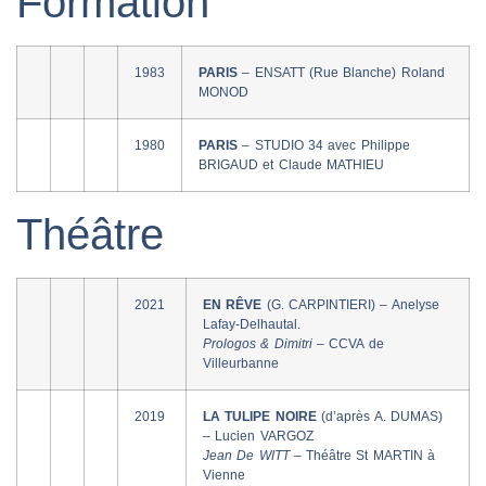
Formation
1983
PARIS
– ENSATT (Rue Blanche) Roland
MONOD
1980
PARIS
– STUDIO 34 avec Philippe
BRIGAUD et Claude MATHIEU
Théâtre
2021
EN RÊVE
(G. CARPINTIERI) – Anelyse
Lafay-Delhautal.
Prologos & Dimitri –
CCVA de
Villeurbanne
2019
LA TULIPE NOIRE
(d’après A. DUMAS)
– Lucien VARGOZ
Jean De WITT –
Théâtre St MARTIN à
Vienne