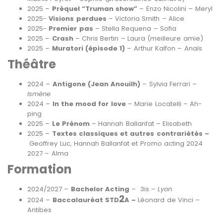
2025 –
Préquel “Truman show”
– Enzo Nicolini – Meryl
2025-
Visions perdues
– Victoria Smith – Alice
2025-
Premier pas
– Stella Requena – Sofia
2025 –
Crash
– Chris Bertin – Laura (meilleure amie)
2025 –
Muratori (épisode 1)
– Arthur Kalfon – Anaïs
Théâtre
2024 –
Antigone (Jean Anouilh)
– Sylvia Ferrari –
Ismène
2024 –
In the mood for love
– Marie Locatelli – Ah-
ping
2025 –
Le Prénom
– Hannah Ballanfat – Elisabeth
2025 –
Textes classiques et autres contrariétés –
Geoffrey Luc, Hannah Ballanfat et Promo acting 2024
2027 – Alma
Formation
2024/2027 –
Bachelor Acting
– 3is –
Lyon
2
2024 –
Baccalauréat STD
A –
Léonard de Vinci –
Antibes