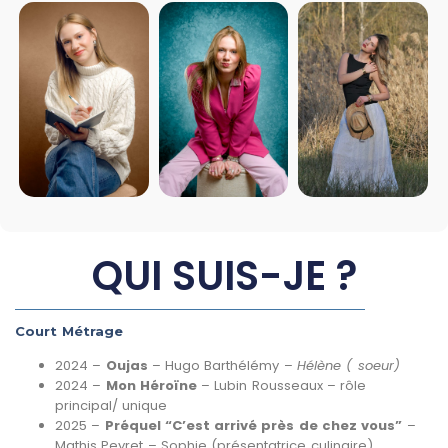
QUI SUIS-JE ?
Court Métrage
2024 –
Oujas
– Hugo Barthélémy –
Hélène ( soeur)
2024 –
Mon
Héroïne
– Lubin Rousseaux – rôle
principal/ unique
2025 –
Préquel “C’est arrivé près de chez vous”
–
Mathis Peyret – Sophie (présentatrice culinaire)