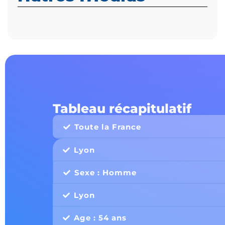
Tableau récapitulatif
Toute la France
Lyon
Sexe : Homme
Lyon
Age : 54 ans