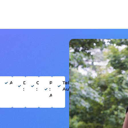
rançais
Anglais
Danse
Chant
Permis
Tel :
: Non
: Non
:
Aucun
Aucun