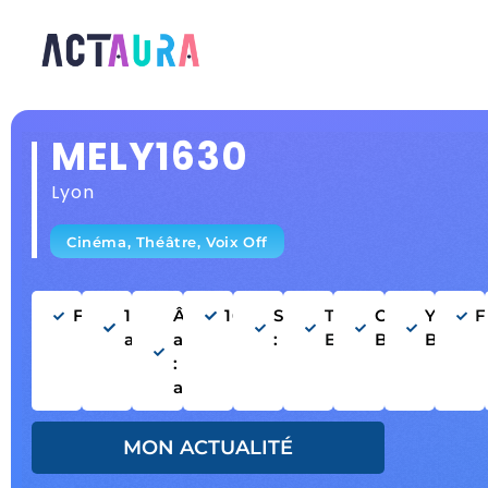
MELY1630
Lyon
Cinéma, Théâtre, Voix Off
Femme
15
Âge
160cm
Silhouette
Type :
Cheveux
Yeux
F
ans
apparent
: Mince
Européen
Bruns
Bleus
: 16-16
ans
MON ACTUALITÉ