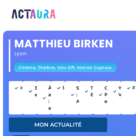
MATTHIEU BIRKEN
Lyon
Cinéma, Théâtre, Voix Off, Motion Capture
Homme
35
Âge
181cm
Silhouette
Type :
Cheveux
Yeux
F
ans
apparent
:
Européen
Poivres
Verts
: 30-40
Athlétique
et sel
ans
MON ACTUALITÉ