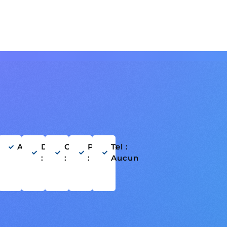
rançais
Anglais
Danse
Chant
Permis
Tel :
: Non
: Non
: Auto
Aucun