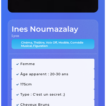
Ines Noumazalay
Lyon
Cinéma, Théâtre, Voix Off, Modèle, Comédie
Musical, Figuration
Femme
Âge apparent : 20-30 ans
175cm
Type : C'est un secret ;)
Cheveux Bruns