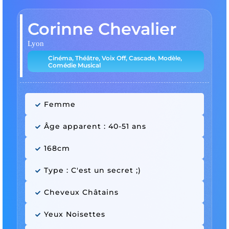
Corinne Chevalier
Lyon
Cinéma, Théâtre, Voix Off, Cascade, Modèle,
Comédie Musical
Femme
Âge apparent : 40-51 ans
168cm
Type : C'est un secret ;)
Cheveux Châtains
Yeux Noisettes