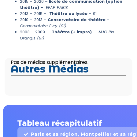
2015 – 2020 –
Ecole de communication (option
théâtre)
–
EFAP PARIS
2013 – 2015 –
Théâtre au lycée
– 91
2010 – 2013 –
Conservatoire de théâtre
–
Conservatoire Evry (91)
2003 – 2009 –
Théâtre (+ impro)
–
MJC Ris-
Orangis (91)
Pas de médias supplémentaires.
Autres Médias
Tableau récapitulatif
Paris et sa région, Montpellier et sa ré