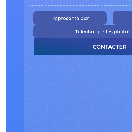
Représenté par
Télecharger les photos 
CONTACTER