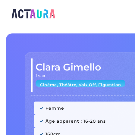
Clara Gimello
Lyon
Cinéma, Théâtre, Voix Off, Figuration
Femme
Âge apparent : 16-20 ans
160cm