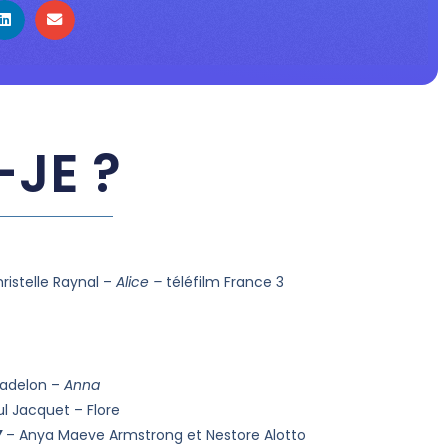
-JE ?
ristelle Raynal –
Alice –
téléfilm France 3
Madelon –
Anna
ul Jacquet – Flore
Y
– Anya Maeve Armstrong et Nestore Alotto