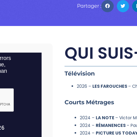
Partager :
QUI SUIS
Télévision
2026 –
LES FAROUCHES
– Ch
Courts Métrages
2024 –
LA NOTE
– Victor 
2024 –
RÉMANENCES
– Pa
2024 –
PICTURE US TODA