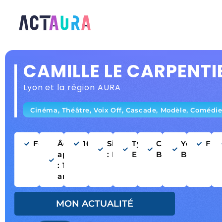
CAMILLE LE CARPENTI
Lyon
et la région AURA
Cinéma, Théâtre, Voix Off, Cascade, Modèle, Comédie
Femme
Âge
166cm
Silhouette
Type :
Cheveux
Yeux
Fra
apparent
: Mince
Européen
Blonds
Bleus
: 16-28
ans
MON ACTUALITÉ