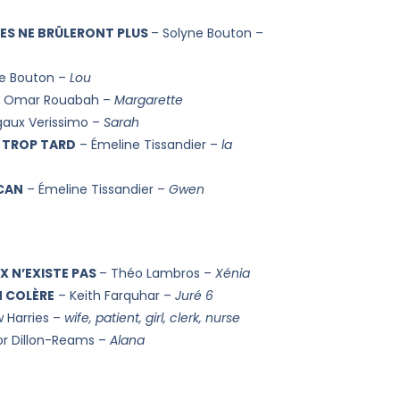
ES NE BRÛLERONT PLUS
– Solyne Bouton –
ne Bouton –
Lou
 Omar Rouabah –
Margarette
aux Verissimo –
Sarah
 TROP TARD
– Émeline Tissandier –
la
CAN
– Émeline Tissandier –
Gwen
UX N’EXISTE PAS
– Théo Lambros –
Xénia
 COLÈRE
– Keith Farquhar –
Juré 6
 Harries –
wife, patient, girl, clerk, nurse
or Dillon-Reams –
Alana