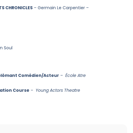
TS CHRONICLES
– Germain Le Carpentier –
n Soul
plômant Comédien/Acteur
–
École Atre
ation Course
–
Young Actors Theatre