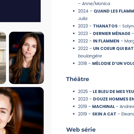
–
Anne/Monica
2024 –
QUAND LES FLAMM
Julia
2023 –
THANATOS
– Soly
2023 –
DERNIER MÉNAGE
–
2022 –
IN FLAMMEN
– Marg
2022 –
UN COEUR QUI BAT
boulangère
2018 –
MÉLODIE D’UN VOL
Théâtre
2025 –
LE BLEU DE MES YE
2023 –
DOUZE HOMMES EN
2019 –
MACHINAL
– Andrew
2019 –
SKIN A CAT
– Elean
Web série