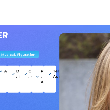
ER
 Musical, Figuration
nçais
Anglais
Danse
Chant
Permis
Tel :
: Oui
: Oui
:
Aucun
Aucun