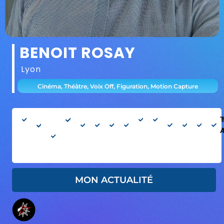
BENOIT ROSAY
Lyon
Cinéma, Théâtre, Voix Off, Figuration, Motion Capture
Homme
33
Âge
183cm
Silhouette
Type :
Cheveux
Yeux
Français
Anglais
Danse
Chant
Per
T
ans
apparent
: Moyen
Européen
Blonds
Bleus
: Oui
: Oui
: Au
: 30-40
ans
MON ACTUALITÉ