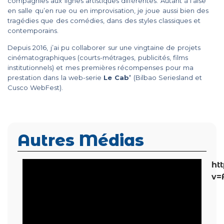
compagnies aux lignes artistiques différentes. Autant à l’aise
en salle qu’en rue ou en improvisation, je joue aussi bien des
tragédies que des comédies, dans des styles classiques et
contemporains.
Depuis 2016, j’ai pu collaborer sur une vingtaine de projets
cinématographiques (courts-métrages, publicités, films
institutionnels) et mes premières récompenses pour ma
prestation dans la web-serie
Le Cab’
(Bilbao Seriesland et
Cusco WebFest).
Autres Médias
ht
v=