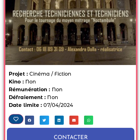
Projet :
Cinéma / Fiction
Kino :
Non
Rémunération :
Non
Défraiement :
Non
Date limite :
07/04/2024
CONTACTER