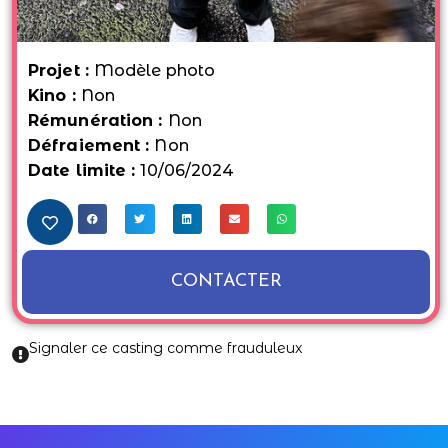
Projet :
Modèle photo
Kino :
Non
Rémunération :
Non
Défraiement :
Non
Date limite :
10/06/2024
CONTACTER
Signaler ce casting comme frauduleux