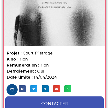
Projet :
Court Métrage
Kino :
Non
Rémunération :
Non
Défraiement :
Oui
Date limite :
14/04/2024
CONTACTER