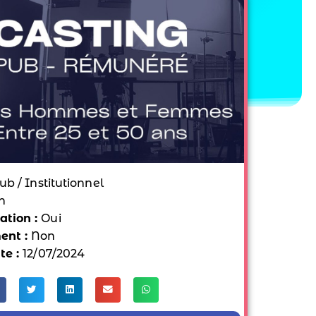
ub / Institutionnel
n
tion :
Oui
ent :
Non
te :
12/07/2024