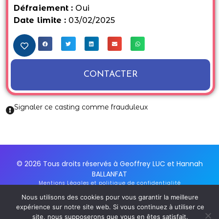
Défraiement :
Oui
Date limite :
03/02/2025
CONTACTER
Signaler ce casting comme frauduleux
© 2026 Tous droits réservés à Geoffrey LUC et Hannah
BALLANFAT
Mentions Légales et politique de confidentialité
Conditions Générales d'utilisation du service
Nous utilisons des cookies pour vous garantir la meilleure
Inscription Newsletter
expérience sur notre site web. Si vous continuez à utiliser ce
site, nous supposerons que vous en êtes satisfait.