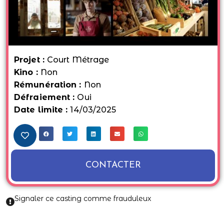
Projet :
Court Métrage
Kino :
Non
Rémunération :
Non
Défraiement :
Oui
Date limite :
14/03/2025
CONTACTER
Signaler ce casting comme frauduleux