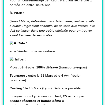
Pour un court-métrage de fiction, Parution recherche
1
comédien
entre 18-25 ans.
📝
Pitch :
Quand Marie, débordée mais déterminée, réalise qu’elle
a oublié l’ingrédient essentiel de sa tarte aux fraises, elle
doit se lancer dans une quête effrénée pour en trouver
avant l’arrivée de ses invités.
Rôle
:
– Le Vendeur, rôle secondaire.
Infos :
Projet
bénévole
,
100% défrayé
(transports+repas)
Tournage :
entre le 31 Mars et le 4 Avr. (région
Lyonnaise).
Casting :
le 15 Mars (Lyon). Self-tape possible.
Envoyez
nom + prénom
,
contact
,
CV artistique
,
photos récentes
et
bande démo
à