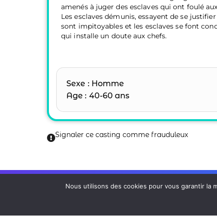
amenés à juger des esclaves qui ont foulé aux 
Les esclaves démunis, essayent de se justifier
sont impitoyables et les esclaves se font con
qui installe un doute aux chefs.
Sexe : Homme
Age : 40-60 ans
Signaler ce casting comme frauduleux
Nous utilisons des cookies pour vous garantir la m
© 2026 Tous droits réservés à Geoffrey LUC et Han
Mentions Légales et politique de confidentialité
Conditions Générales d'utilisation du service