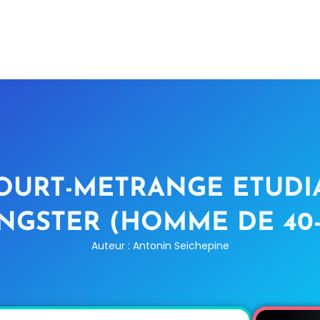
COURT-METRANGE ETUDI
NGSTER (HOMME DE 40-
Auteur : Antonin Seichepine