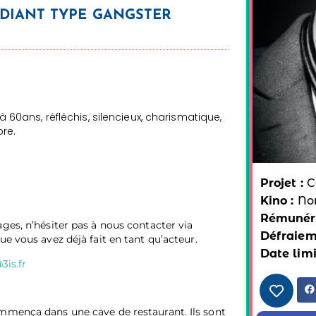
DIANT TYPE GANGSTER
0ans, réfléchis, silencieux, charismatique,
pre.
Projet :
C
Kino :
No
Rémunéra
ges, n’hésiter pas à nous contacter via
Défraiem
e vous avez déjà fait en tant qu’acteur.
Date limi
3is.fr
mmença dans une cave de restaurant. Ils sont