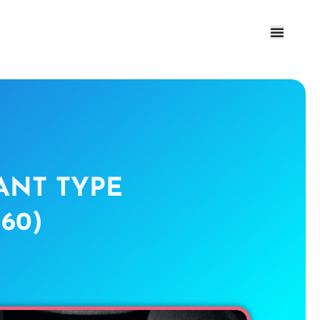
ANT TYPE
60)