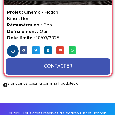
Projet :
Cinéma / Fiction
Kino :
Non
Rémunération :
Non
Défraiement :
Oui
Date limite :
10/07/2025
CONTACTER
Signaler ce casting comme frauduleux
© 2026 Tous droits réservés à Geoffrey LUC et Hannah