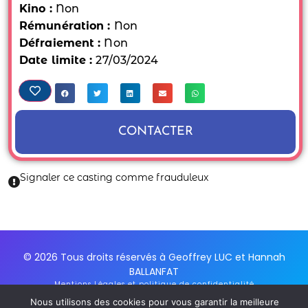
Kino :
Non
Rémunération :
Non
Défraiement :
Non
Date limite :
27/03/2024
CONTACTER
Signaler ce casting comme frauduleux
© 2026 Tous droits réservés à Geoffrey LUC et Hannah
BALLANFAT
Mentions Légales et politique de confidentialité
Conditions Générales d'utilisation du service
Nous utilisons des cookies pour vous garantir la meilleure