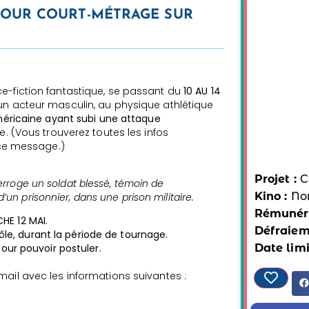
POUR COURT-MÉTRAGE SUR
e-fiction fantastique, se passant du
10 AU 14
n acteur masculin, au physique athlétique
éricaine ayant subi une attaque
re. (Vous trouverez toutes les infos
 ce message.)
Projet :
C
terroge un soldat blessé, témoin de
Kino :
No
un prisonnier, dans une prison militaire.
Rémunéra
HE 12 MAI.
Défraiem
rôle, durant la période de tournage.
Date limi
our pouvoir postuler.
ail avec les informations suivantes :