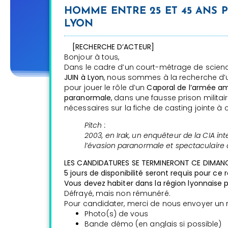
HOMME ENTRE 25 ET 45 ANS 
LYON
[RECHERCHE D’ACTEUR]
Bonjour à tous,
Dans le cadre d’un court-métrage de scienc
JUIN à Lyon
, nous sommes à la recherche d’u
pour jouer le rôle d’un
Caporal de l’armée am
paranormale
, dans une fausse prison militai
nécessaires sur la fiche de casting jointe à
Pitch :
2003, en Irak, un enquêteur de la CIA in
l’évasion paranormale et spectaculaire d’
LES CANDIDATURES SE TERMINERONT CE DIMANC
5 jours de disponibilité seront requis pour ce 
Vous devez habiter dans la région lyonnaise p
Défrayé, mais non rémunéré.
Pour candidater, merci de nous envoyer un m
Photo(s) de vous
Bande démo (en anglais si possible)