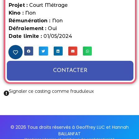
Projet :
Court Métrage
Kino :
Non
Rémunération :
Non
Défraiement :
Oui
Date limite :
01/05/2024
CONTACTER
Signaler ce casting comme frauduleux
© 2026 Tous droits réservés à Geoffrey LUC et Hannah
BALLANFAT