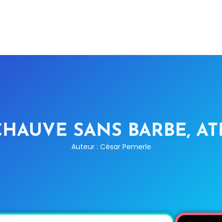
HAUVE SANS BARBE, AT
Auteur : César Pemerle