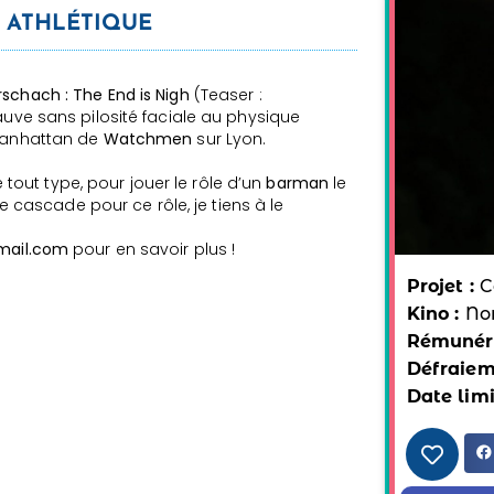
 ATHLÉTIQUE
rschach : The End is Nigh
(Teaser :
uve sans pilosité faciale au physique
.Manhattan de
Watchmen
sur Lyon.
ut type, pour jouer le rôle d’un
barman
le
te cascade pour ce rôle, je tiens à le
mail.com
pour en savoir plus !
Projet :
C
Kino :
No
Rémunéra
Défraiem
Date limi