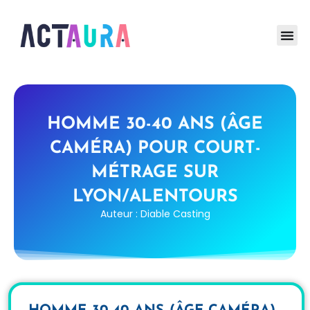
HOMME 30-40 ANS (ÂGE
CAMÉRA) POUR COURT-
MÉTRAGE SUR
LYON/ALENTOURS
Auteur : Diable Casting