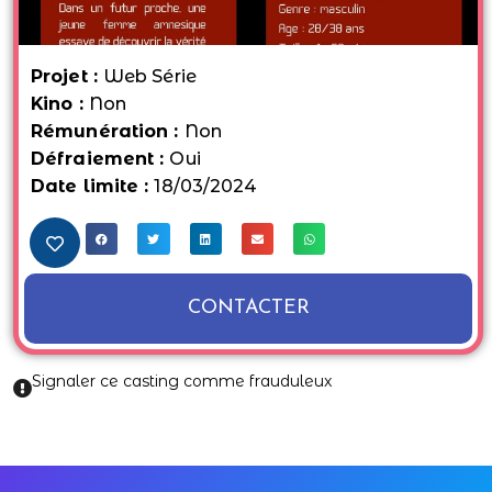
Projet :
Web Série
Kino :
Non
Rémunération :
Non
Défraiement :
Oui
Date limite :
18/03/2024
CONTACTER
Signaler ce casting comme frauduleux