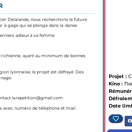
R
tier Delalande, nous recherchons le future
r à gage qui se plonge dans la danse.
 derniers adieux à sa femme
utrichienne, ayant au minimum de bonnes
ion lyonnaise, le projet est défrayé. Des
Projet :
C
rnage.
Kino :
No
Rémunéra
contact.larepetition@gmail.com
Défraiem
Date limi
s avez, numéro de téléphone et mail.