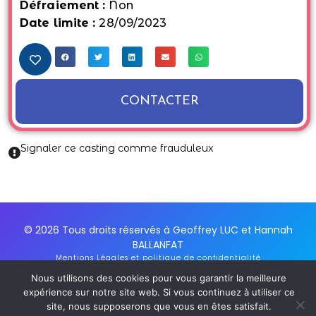
Défraiement :
Non
Date limite :
28/09/2023
CONTACTER
Signaler ce casting comme frauduleux
© 2026 Tous droits réservés à Geoffrey LUC et Hannah
BALLANFAT
Mentions Légales et politique de confidentialité
Conditions Générales d'utilisation du service
Nous utilisons des cookies pour vous garantir la meilleure
Inscription Newsletter
expérience sur notre site web. Si vous continuez à utiliser ce
site, nous supposerons que vous en êtes satisfait.