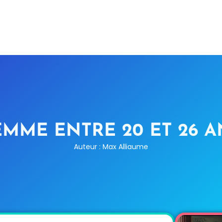
EMME ENTRE 20 ET 26 A
Auteur : Max Alliaume