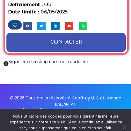
Défraiement :
Oui
Date limite :
06/05/2025
CONTACTER
Signaler ce casting comme frauduleux
© 2026 Tous droits réservés à Geoffrey LUC et Hannah
BALLANFAT
Mentions Légales et politique de confidentialité
Conditions Générales d'utilisation du service
Nous utilisons des cookies pour vous garantir la meilleure
expérience sur notre site web. Si vous continuez à utiliser ce
Inscription Newsletter
site, nous supposerons que vous en êtes satisfait.