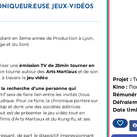
ONIQUEUR.EUSE JEUX-VIDÉOS
tudiant en 3ème année de Production à Lyon,
age et du Son).
liser une
émission TV de 25min tourner en
sion tourne autour des
Arts Martiaux
et de son
à travers le
jeu vidéo
.
Projet :
T
Kino :
No
la recherche d’une personne qui
Rémunéra
tif sera de faire lien entre les invités (tous
udique. Pour ce faire, la chronique portera sur
Défraiem
clap
et dont une des sociétés éditrices
Date limi
but est de présenter le jeu vidéo tout en
films d’Arts Martiaux et du Kung-fu, et ses
éressant, de part le dispositif impressionnant