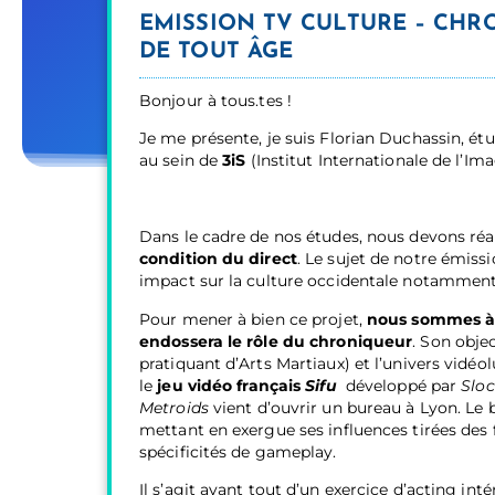
EMISSION TV CULTURE – CHR
DE TOUT ÂGE
Bonjour à tous.tes !
Je me présente, je suis Florian Duchassin, é
au sein de
3iS
(Institut Internationale de l’Im
Dans le cadre de nos études, nous devons réa
condition du direct
. Le sujet de notre émis
impact sur la culture occidentale notamment 
Pour mener à bien ce projet,
nous sommes à 
endossera le rôle du chroniqueur
. Son objec
pratiquant d’Arts Martiaux) et l’univers vidéol
le
jeu vidéo français
Sifu
développé par
Slo
Metroids
vient d’ouvrir un bureau à Lyon. Le 
mettant en exergue ses influences tirées des 
spécificités de gameplay.
Il s’agit avant tout d’un exercice d’acting int