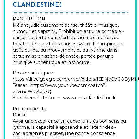
CLANDESTINE)
PROHIBITION
Mêlant judicieusement danse, théâtre, musique,
humour et slapstick, ­Prohibition est une comédie ­
dansante portée par 4 artistes issu·e·s à la fois du
théâtre de rue et des danses swing. Il transpire un
goût du jeu, du mouvement et du rythme dans
cette mise en scène déjantée, portée par une
musique authentique et ­instinctive.
Dossier artistique :
https://drive.google.com/drive/folders/16DNcGbGOD
Teaser : https://www.youtube.com/watch?
v=zmcWlCAus7Q
Site internet de la cie : www.cie-laclandestine.fr
Profil recherché
Danse
Avoir une expérience en danse, un très bon sens du
rythme, la capacité à apprendre et retenir des ­
chorégraphies précises, une bonne conscience