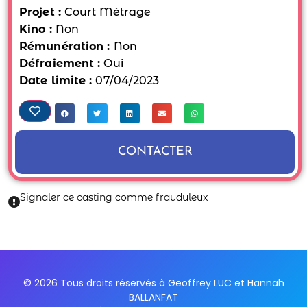
Projet :
Court Métrage
Kino :
Non
Rémunération :
Non
Défraiement :
Oui
Date limite :
07/04/2023
CONTACTER
Signaler ce casting comme frauduleux
© 2026 Tous droits réservés à Geoffrey LUC et Hannah
BALLANFAT