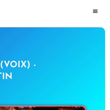
VOIX) -
TIN