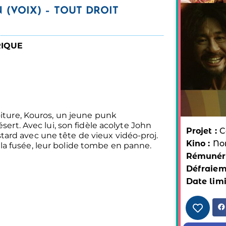
 (VOIX) – TOUT DROIT
RIQUE
oiture, Kouros, un jeune punk
ésert. Avec lui, son fidèle acolyte John
Projet :
C
ard avec une tête de vieux vidéo-proj.
Kino :
No
a fusée, leur bolide tombe en panne.
Rémunéra
Défraiem
Date limi