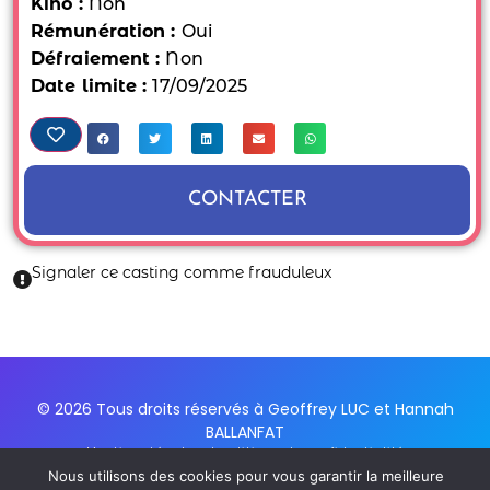
Kino :
Non
Rémunération :
Oui
Défraiement :
Non
Date limite :
17/09/2025
CONTACTER
Signaler ce casting comme frauduleux
© 2026 Tous droits réservés à Geoffrey LUC et Hannah
BALLANFAT
Mentions Légales et politique de confidentialité
Conditions Générales d'utilisation du service
Nous utilisons des cookies pour vous garantir la meilleure