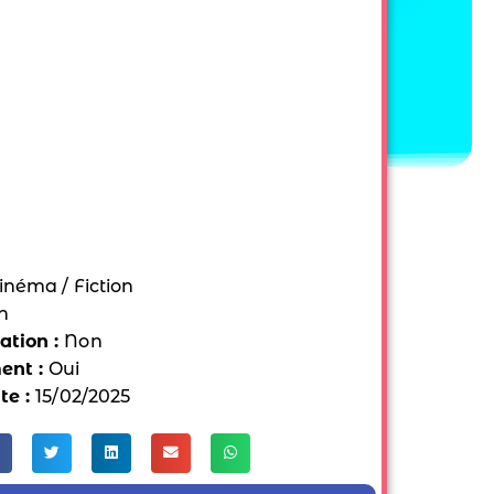
inéma / Fiction
n
tion :
Non
ent :
Oui
te :
15/02/2025