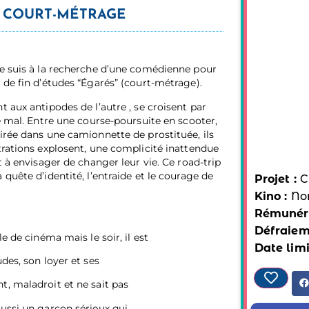
S COURT-MÉTRAGE
je suis à la recherche d’une comédienne pour
 de fin d’études “Égarés” (court-métrage).
 aux antipodes de l’autre , se croisent par
ne mal. Entre une course-poursuite en scooter,
irée dans une camionnette de prostituée, ils
trations explosent, une complicité inattendue
t à envisager de changer leur vie. Ce road-trip
quête d’identité, l’entraide et le courage de
Projet :
C
Kino :
No
Rémunéra
Défraiem
le de cinéma mais le soir, il est
Date limi
des, son loyer et ses
t, maladroit et ne sait pas
ussi un garçon sérieux qui