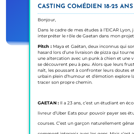
CASTING COMÉDIEN 18-25 AN
Bonjour,
Dans le cadre de mes études à l’EICAR Lyon, 
interpréter le rôle de Gaetan dans mon projet
Pitch :
Maya et Gaëtan, deux inconnus qui sont
hasard lors d’une livraison de pizza qui tour
une altercation avec un punk à chien et une v
se découvrent peu à peu. Alors que leurs frus
naît, les poussant à confronter leurs doutes e
urbain plein d’humour et d’émotion explore la 
tracer son propre chemin.
GAETAN :
Il a 23 ans, c’est un étudiant en éco
livreur d’Uber Eats pour pouvoir payer ses étu
courses. C’est un garçon naturellement gênan
comment interagir avec les gens. Mais c’est a