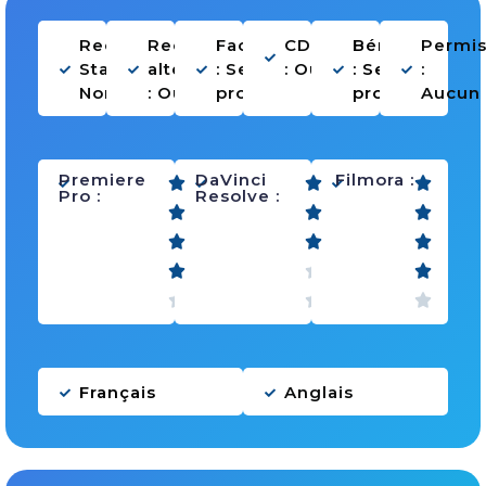
Recherche
Recherche
Facturation
CDDU
Bénévolat
Permi
Stage :
alternance
: Selon
: Oui
: Selon
:
Non
: Oui
projet
projet
Aucun
Premiere
DaVinci
Filmora :
Pro :
Resolve :
Français
Anglais