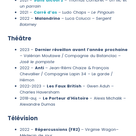
2021 –
Sans alcool 2
– Thomas Combret –
Un flic et
un parrain
2021 –
Carré d’as
– Ludo Chaps –
Le Pingouin
2022 –
Malandrino
– Luca Colucci –
Sergent
Bolomey
Théâtre
2023 –
Dernier réveillon avant l’année prochaine
– Valérian Moutawe / Compagnie du Bistanclac –
José le pompiste
2022 –
Anti
– Jean-Rémi Chaize & François
Chevallier / Compagnie Lapin 34 – Le garde /
Hémon
2022-2023 –
Les Faux British
– Gwen Aduh –
Charles Haversham
2018-auj. –
Le Porteur d’Histoire
– Alexis Michalik –
Alexandre Dumas
Télévision
2022 –
Répercussions (FR2)
– Virginie Wagon–
Médecin de jour