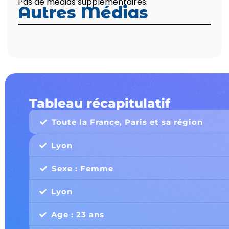
Pas de médias supplémentaires.
Autres Médias
Tableau récapitulatif
Toute la France, Paris et sa région
Lyon
Sexe : Femme
Lyon
Age : 23 ans